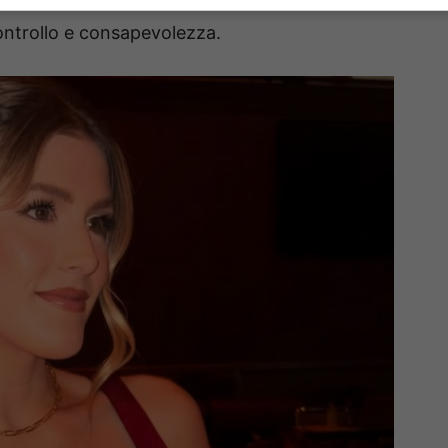
ire la sua immagine come in passato gestiva il
ntrollo e consapevolezza.