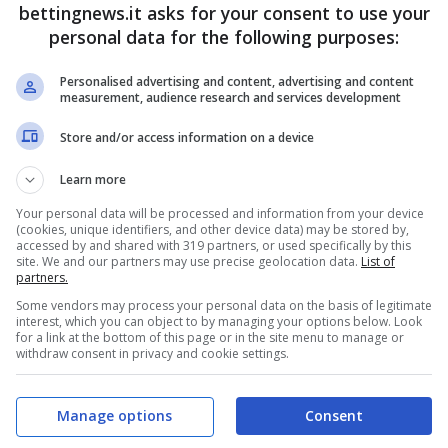
scino di chi sa stare davanti all’obiettivo.
bettingnews.it asks for your consent to use your
personal data for the following purposes:
da sogno e
outfit audaci
, ciascuno capace di
Personalised advertising and content, advertising and content
o. C’è il completo nero con frange, con il suo
measurement, audience research and services development
altano le sue linee e sprigionano
sensualità
; c’è,
Store and/or access information on a device
à fatto innamorare Instagram per il suo taglio
Learn more
te: l’abito vinaccia, dalla scollatura vertiginosa,
Your personal data will be processed and information from your device
e scorse settimane.
(cookies, unique identifiers, and other device data) may be stored by,
accessed by and shared with 319 partners, or used specifically by this
site. We and our partners may use precise geolocation data.
List of
partners.
Eugenie Bouchard sprigiona
Some vendors may process your personal data on the basis of legitimate
interest, which you can object to by managing your options below. Look
for a link at the bottom of this page or in the site menu to manage or
withdraw consent in privacy and cookie settings.
omento che la bella Genie ha vissuto
Manage options
Consent
buto alla
nuova fase della sua carriera
. Perché