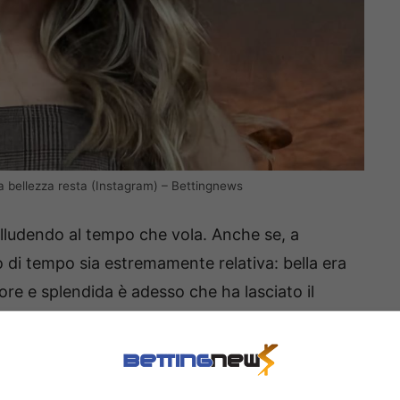
la bellezza resta (Instagram) – Bettingnews
, alludendo al tempo che vola. Anche se, a
o di tempo sia estremamente relativa: bella era
re e splendida è adesso che ha lasciato il
 fama mondiale. L’ex campionessa, oggi sempre
ur e della comunicazione, ha condiviso una serie
o: un perfetto equilibrio tra la disciplina