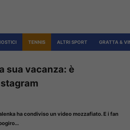
OSTICI
TENNIS
ALTRI SPORT
GRATTA & VI
a sua vacanza: è
nstagram
lenka ha condiviso un video mozzafiato. E i fan
apogiro…