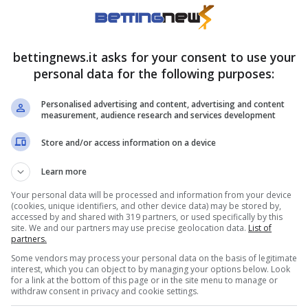
entinaia di migliaia di persone nel giro di
a – parliamo d’impresa perché, diciamoci la
bettingnews.it asks for your consent to use your
utti – di nuotare con gli squali. Dall’altra,
un
personal data for the following purposes:
to inosservato
e che ha acceso gli animi in men
Personalised advertising and content, advertising and content
measurement, audience research and services development
Store and/or access information on a device
deo maldiviano che ha
Learn more
Your personal data will be processed and information from your device
(cookies, unique identifiers, and other device data) may be stored by,
accessed by and shared with 319 partners, or used specifically by this
thong bottom
di colore beige che, offrendo uno
site. We and our partners may use precise geolocation data.
List of
partners.
capogiro, esprime in toto la sicurezza che ha
Some vendors may process your personal data on the basis of legitimate
e, così come la voglia di mostrarsi senza filtri.
interest, which you can object to by managing your options below. Look
for a link at the bottom of this page or in the site menu to manage or
withdraw consent in privacy and cookie settings.