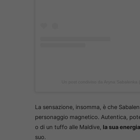
Un post condiviso da Aryna Sabalenka
La sensazione, insomma, è che Sabalenk
personaggio magnetico. Autentica, poten
o di un tuffo alle Maldive,
la sua energi
suo.