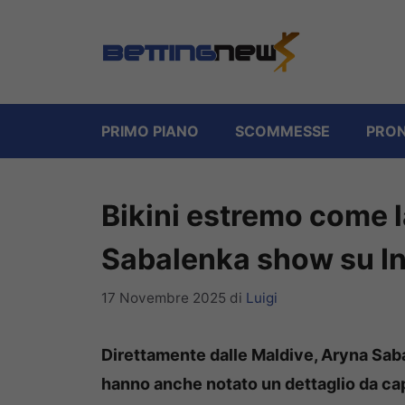
Vai
al
contenuto
PRIMO PIANO
SCOMMESSE
PRON
Bikini estremo come l
Sabalenka show su I
17 Novembre 2025
di
Luigi
Direttamente dalle Maldive, Aryna Saba
hanno anche notato un dettaglio da c