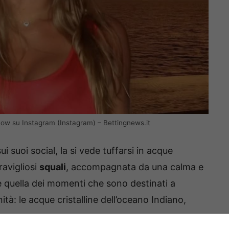
ow su Instagram (Instagram) – Bettingnews.it
i suoi social, la si vede tuffarsi in acque
ravigliosi
squali
, accompagnata da una calma e
 quella dei momenti che sono destinati a
ità: le acque cristalline dell’oceano Indiano,