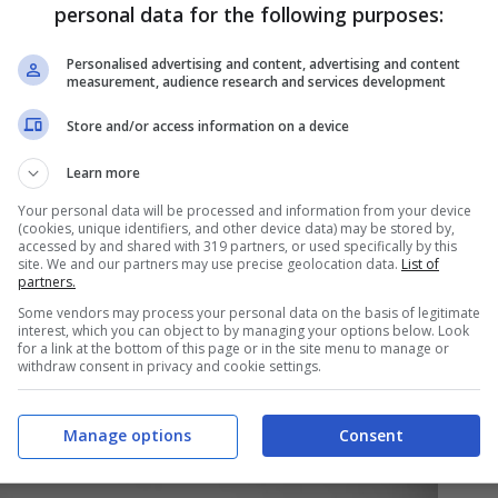
e costruito.
personal data for the following purposes:
Personalised advertising and content, advertising and content
quale Bianca avrebbe preso parte recentemente e
measurement, audience research and services development
nti più iconici della sua carriera parallela
Store and/or access information on a device
ale e luminoso, mette in risalto le linee del
Learn more
, complice anche il bianco e nero della foto.
Your personal data will be processed and information from your device
(cookies, unique identifiers, and other device data) may be stored by,
 uno sguardo per accendere
accessed by and shared with 319 partners, or used specifically by this
site. We and our partners may use precise geolocation data.
List of
partners.
Some vendors may process your personal data on the basis of legitimate
interest, which you can object to by managing your options below. Look
for a link at the bottom of this page or in the site menu to manage or
versi con naturalezza su
due binari paralleli
:
withdraw consent in privacy and cookie settings.
 una parte l’atleta, dall’altra la modella
unicativo.
Manage options
Consent