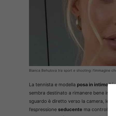
Bianca Behulova tra sport e shooting: l’immagine che 
La tennista e modella
posa in intimo bi
sembra destinato a rimanere bene impre
sguardo è diretto verso la camera, le l
l’espressione
seducente
ma controllata.