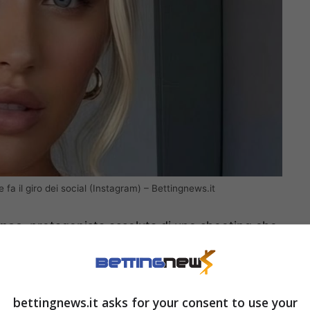
fa il giro dei social (Instagram) – Bettingnews.it
anco
, protagonista assoluta di uno shooting che
sso nella mente del popolo dei social. Lo
abbra carnose leggermente dischiuse,
 Nulla è lasciato al caso, eppure nulla, al tempo
bettingnews.it asks for your consent to use your