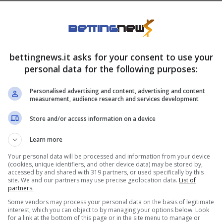
mente con il romano, stavolta si sta sprecando con
tuose e un refrain ricorrente: “Insieme sono
ntato un retroscena molto curioso.
bettingnews.it asks for your consent to use your
personal data for the following purposes:
ri)trova l’equilibrio con
Personalised advertising and content, advertising and content
measurement, audience research and services development
Store and/or access information on a device
o durante una delle tre tappe milanesi di
Learn more
soprattutto, una Vanessa scatenata che
balla
Your personal data will be processed and information from your device
calia ha fatto sorridere tutti:
“O questo
(cookies, unique identifiers, and other device data) may be stored by,
accessed by and shared with 319 partners, or used specifically by this
iassume perfettamente il mood della coppia,
site. We and our partners may use precise geolocation data.
List of
partners.
e e presenza costante.
Some vendors may process your personal data on the basis of legitimate
interest, which you can object to by managing your options below. Look
for a link at the bottom of this page or in the site menu to manage or