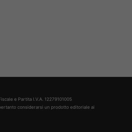
scale e Partita I.V.A. 12279101005
ertanto considerarsi un prodotto editoriale ai