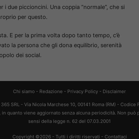
r i due piccioncini. Una coppia “normale”, che si
proprio per questo.
ta. E per la prima volta dopo tanto tempo, c’è
to la persona che gli dona equilibrio, serenità
opolo dei social.
Chi siamo
-
Redazione
-
Privacy Policy
-
Disclaimer
B 365 SRL - Via Nicola Marchese 10, 00141 Roma (RM) - Codice Fi
a, in quanto viene aggiornato senza alcuna periodicità. Non può p
sensi della legge n. 62 del 07.03.2001
Copyright ©2026 - Tutti i diritti riservati -
Contattaci