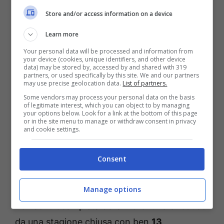
Store and/or access information on a device
Partita fallosa, spezzettata e dai tanti
provvedimenti disciplinari dunque. Fino a
Learn more
questo momento solo Bet365 ha inserito la
Your personal data will be processed and information from
your device (cookies, unique identifiers, and other device
quota riguardante l’
Over dei cartellini
:
data) may be stored by, accessed by and shared with 319
partners, or used specifically by this site. We and our partners
puntare su un match da almeno
7 cartellini
may use precise geolocation data.
List of partners.
gialli
paga
1,90 volte la posta
. Interessante è
Some vendors may process your personal data on the basis
of legitimate interest, which you can object to by managing
anche l’opzione riguardante l’espulsione:
your options below. Look for a link at the bottom of this page
or in the site menu to manage or withdraw consent in privacy
Cartellino Rosso sì
si trova infatti a quota 4.
and cookie settings.
Restringendo il focus sui possibili ammoniti
Consent
dell’incontro, occhio soprattutto a due nomi:
Amrabat e Barreiro.
Manage options
L’ex centrocampista della Fiorentina è reduce
da una stagione chiusa con ben
13