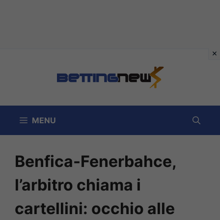
Vai
al
contenuto
MENU
Benfica-Fenerbahce,
l’arbitro chiama i
cartellini: occhio alle