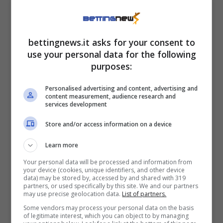
dei cartellini, o se fischiando un maggior
numero di falli. Quindi quello che vi
proponiamo sono diversi tipi di giocate,
bettingnews.it asks for your consent to
partendo dagli ammoniti “semplici”. Pedri da
use your personal data for the following
un lato – uno che quando si alza la tensione
purposes:
non riesce sempre a gestirla – e Raul Asencio
Personalised advertising and content, advertising and
dall’altro, un altro giovane fumantino, sono
content measurement, audience research and
services development
quelli che crediamo possano finire
Store and/or access information on a device
serenamente sul taccuino del direttore di
gara.
Learn more
Your personal data will be processed and information from
your device (cookies, unique identifiers, and other device
L’altro pronostico, invece, ve lo diamo sui
data) may be stored by, accessed by and shared with 319
partners, or used specifically by this site. We and our partners
quasi ammoniti plus, un tipo di giocata che
may use precise geolocation data.
List of partners.
spieghiamo a chi ancora non la conosce: un
Some vendors may process your personal data on the basis
of legitimate interest, which you can object to by managing
calciatore o becca un giallo oppure commette