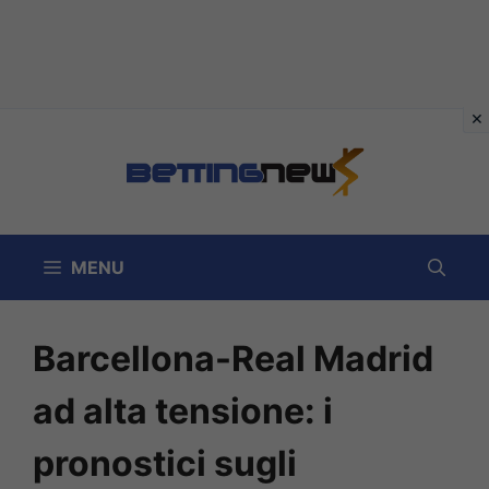
Vai
al
contenuto
MENU
Barcellona-Real Madrid
ad alta tensione: i
pronostici sugli