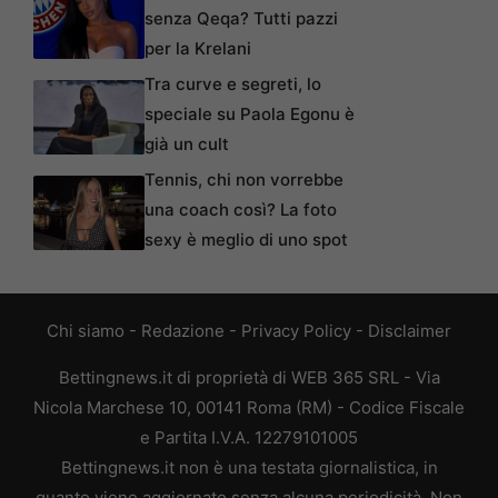
senza Qeqa? Tutti pazzi
per la Krelani
Tra curve e segreti, lo
speciale su Paola Egonu è
già un cult
Tennis, chi non vorrebbe
una coach così? La foto
sexy è meglio di uno spot
Chi siamo
-
Redazione
-
Privacy Policy
-
Disclaimer
Bettingnews.it di proprietà di WEB 365 SRL - Via
Nicola Marchese 10, 00141 Roma (RM) - Codice Fiscale
e Partita I.V.A. 12279101005
Bettingnews.it non è una testata giornalistica, in
quanto viene aggiornato senza alcuna periodicità. Non