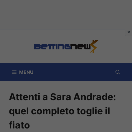
Vai
al
contenuto
MENU
Attenti a Sara Andrade:
quel completo toglie il
fiato