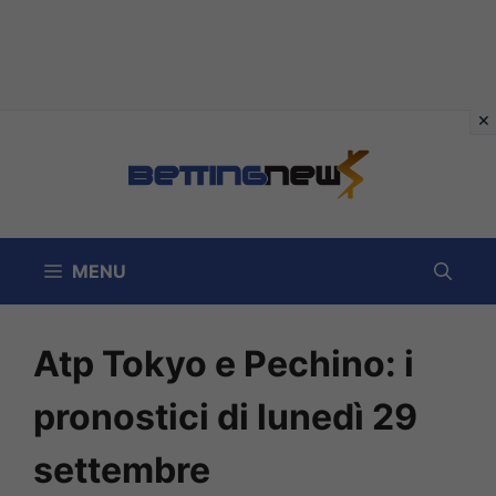
Vai
al
contenuto
MENU
Atp Tokyo e Pechino: i
pronostici di lunedì 29
settembre