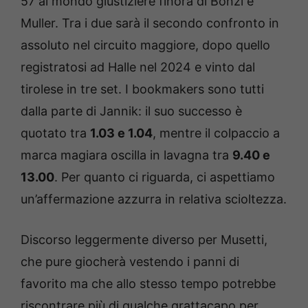
57 al mondo giustiziere finora di Bonzi e
Muller. Tra i due sarà il secondo confronto in
assoluto nel circuito maggiore, dopo quello
registratosi ad Halle nel 2024 e vinto dal
tirolese in tre set. I bookmakers sono tutti
dalla parte di Jannik: il suo successo è
quotato tra
1.03 e 1.04
, mentre il colpaccio a
marca magiara oscilla in lavagna tra
9.40 e
13.00
. Per quanto ci riguarda, ci aspettiamo
un’affermazione azzurra in relativa scioltezza.
Discorso leggermente diverso per Musetti,
che pure giocherà vestendo i panni di
favorito ma che allo stesso tempo potrebbe
riscontrare più di qualche grattacapo per