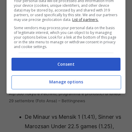
Your personal data will be processed and information from
your device (cookies, unique identifiers, and other device
data) may be stored by, accessed by and shared with 319
partners, or used specifically by this site. We and our partners
may use precise geolocation data.
List of partners.
Some vendors may process your personal data on the basis
of legitimate interest, which you can object to by managing
your options below. Look for a link at the bottom of this page
or in the site menu to manage or withdraw consent in privacy
and cookie settings.
Consent
Manage options
Atp 500 Tokyo e Pechino, programma e pronostici di lunedì
29 settembre (Foto Ansa) – Bettingnews
De Minaur vs Mensik 1 (1.41), Sinner vs
Marozsan Under 22.5 games (1.25),