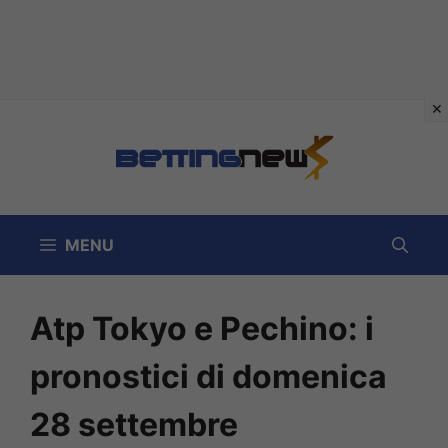
Vai
al
contenuto
MENU
Atp Tokyo e Pechino: i
pronostici di domenica
28 settembre