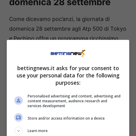
domenica 28 settembre
Come dicevamo poc’anzi, la giornata di
domenica 28 settembre agli Atp 500 di Tokyo
e Pechino offre un programma ricchissimo
anche guardando oltre i colori italiani. In
Giappone, oltre al già citato Alcaraz (giocherà
bettingnews.it asks for your consent to
contro Brandon Nakashima), scenderanno in
use your personal data for the following
campo giocatori del calibro Taylor
Fritz
,
purposes:
Holger
Rune
e Casper
Ruud
. A Pechino,
Personalised advertising and content, advertising and
invece, spiccano i nomi di Alexander
Zverev
content measurement, audience research and
services development
e Daniil
Medvedev
. Consigli per una multipla?
Vi lasciamo di seguito
tre nostre proposte già
Store and/or access information on a device
pronte da giocare
.
Learn more