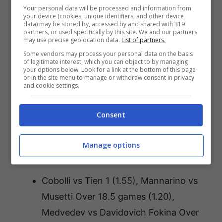
Your personal data will be processed and information from
your device (cookies, unique identifiers, and other device
data) may be stored by, accessed by and shared with 319
partners, or used specifically by this site. We and our partners
may use precise geolocation data.
List of partners.
Some vendors may process your personal data on the basis
of legitimate interest, which you can object to by managing
your options below. Look for a link at the bottom of this page
or in the site menu to manage or withdraw consent in privacy
and cookie settings.
Consent
Atp 500 Tokyo e Pechino, programma e pronostici di
Manage options
domenica 28 settembre (Foto Ansa) – Bettingnews
Cobolli vs Tien 1 (1.55), Mannarino vs
Musetti Over 18.5 games (1.20),
Medvedev vs Davidovich Fokina Over