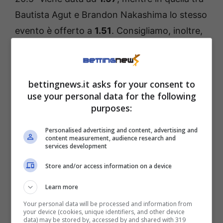
Bautista Agut e Brandon Nakashima lo stesso
evento è offerto a
1.51
.
Consigliamo, inoltre,
di valutare l’idea di puntare sulla vittorie in
due set di Rune (ad
1.93
) e Dimitrov (ad
1.81
),
e di tenere in grande considerazione il
bettingnews.it asks for your consent to
possibile colpaccio di Berrettini con Zverev
use your personal data for the following
purposes:
(in crisi di gioco e risultati nell’ultimo periodo).
Sconsigliato invece puntare sul bassissimo
Personalised advertising and content, advertising and
content measurement, audience research and
1.14 dello Tsitsipas campione in carica contro
services development
Jordan Thompson, mentre riteniamo
Store and/or access information on a device
abbastanza imprevedibile il confronto tra
Learn more
Alexei Popyrin ed Ugo Humbert.
Your personal data will be processed and information from
your device (cookies, unique identifiers, and other device
–>
Per i pronostici Antepost sul torneo di
data) may be stored by, accessed by and shared with 319