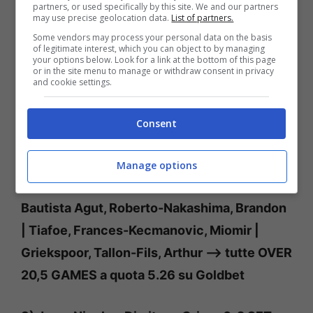
partners, or used specifically by this site. We and our partners
Montecarlo clicca su questo link
<–
may use precise geolocation data.
List of partners.
Some vendors may process your personal data on the basis
of legitimate interest, which you can object to by managing
PRONOSTICI: PROPOSTE MASTERS 1000
your options below. Look for a link at the bottom of this page
or in the site menu to manage or withdraw consent in privacy
MONTECARLO
and cookie settings.
1) Sonego, Rune, Dimitrov e Draper vincenti
Consent
a quota 3.22 su Goldbet
Manage options
2) Machac, Tomas-Baez, Sebastian |
Bautista Agut, Roberto-Nakashima, Brandon
| Tiafoe, Frances-Kecmanovic, Miomir |
Griekspoor, Tallon-Fils, Arthur —> tutte OVER
20,5 GAMES a quota 5.26 su Goldbet