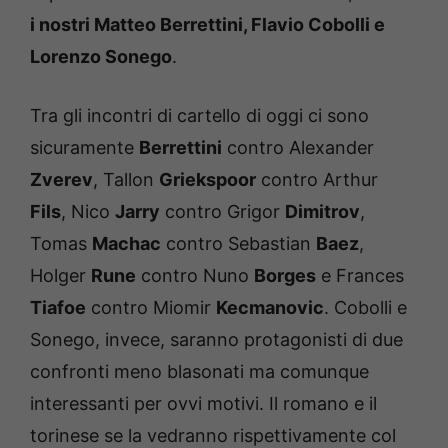
i nostri Matteo Berrettini, Flavio Cobolli e
Lorenzo Sonego
.
Tra gli incontri di cartello di oggi ci sono
sicuramente
Berrettini
contro Alexander
Zverev
, Tallon
Griekspoor
contro Arthur
Fils
, Nico
Jarry
contro Grigor
Dimitrov
,
Tomas
Machac
contro Sebastian
Baez
,
Holger
Rune
contro Nuno
Borges
e Frances
Tiafoe
contro Miomir
Kecmanovic
. Cobolli e
Sonego, invece, saranno protagonisti di due
confronti meno blasonati ma comunque
interessanti per ovvi motivi. Il romano e il
torinese se la vedranno rispettivamente col