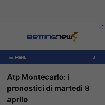
Vai
al
contenuto
MENU
Atp Montecarlo: i
pronostici di martedì 8
aprile