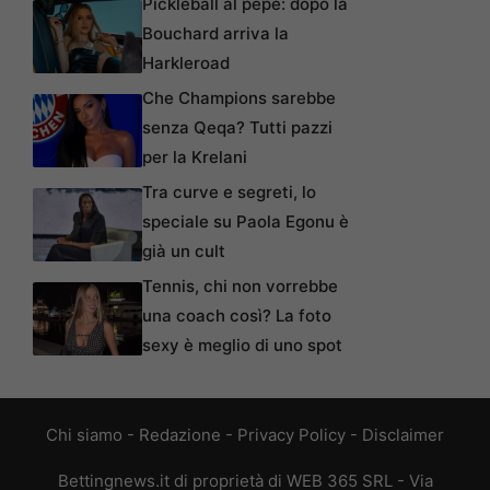
Pickleball al pepe: dopo la
Bouchard arriva la
Harkleroad
Che Champions sarebbe
senza Qeqa? Tutti pazzi
per la Krelani
Tra curve e segreti, lo
speciale su Paola Egonu è
già un cult
Tennis, chi non vorrebbe
una coach così? La foto
sexy è meglio di uno spot
Chi siamo
-
Redazione
-
Privacy Policy
-
Disclaimer
Bettingnews.it di proprietà di WEB 365 SRL - Via