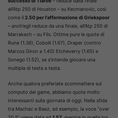
successo di Tiafoe
– reduce dalla finale
all’Atp 250 di Houston – su Kecmanovic, così
come il
2.50 per l’affermazione di Griekspoor
– anch’egli reduce da una finale, all’Atp 250 di
Marrakech – su Fils. Ottime pure le quote di
Rune (1.38), Cobolli (1.67), Draper (contro
Marcos Giron a 1.40) Etcheverry (1.65) e
Sonego (1.52), se s’intende giocare una
multipla di testa a testa.
Anche qualora preferiate scommettere sul
computo dei game, abbiamo quote molto
interessanti sulla giornata di oggi. Nella sfida
tra Machac e Baez, ad esempio, la voce “over
20.5” viene data ad
1.57
, mentre in quella tra