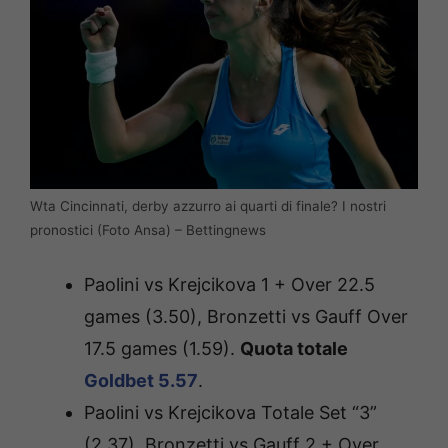
Wta Cincinnati, derby azzurro ai quarti di finale? I nostri
pronostici (Foto Ansa) – Bettingnews
Paolini vs Krejcikova 1 + Over 22.5
games (3.50), Bronzetti vs Gauff Over
17.5 games (1.59).
Quota totale
Goldbet 5.57
.
Paolini vs Krejcikova Totale Set “3”
(2.37), Bronzetti vs Gauff 2 + Over