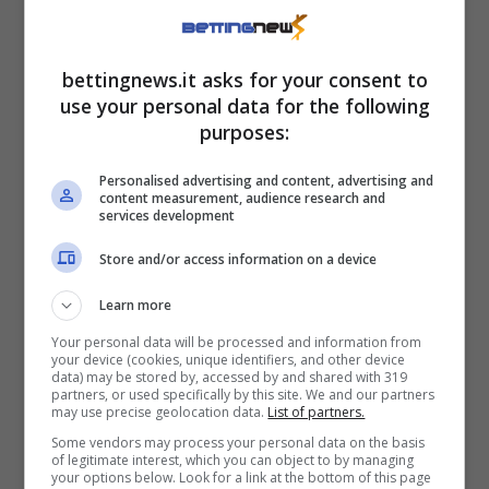
azzurro ai quarti di finale? I
nostri pronostici
bettingnews.it asks for your consent to
use your personal data for the following
Discorso diverso per Lucia
Bronzetti
, che –
purposes:
dopo aver inanellato gli scalpi di Lin Zhu (6-7,
Personalised advertising and content, advertising and
6-2, 7-6), Daria Kasatkina (6-3, 1-6, 6-4) e
content measurement, audience research and
services development
Jelena Ostapenko (1-6, 6-3, 6-4) – affronterà
Store and/or access information on a device
la numero due al mondo
Coco Gauff
. La
stellina statunitense è ampiamente favorita,
Learn more
come dimostra la quota stelle e strisce che
Your personal data will be processed and information from
your device (cookies, unique identifiers, and other device
oscilla tra
1.09 e 1.10
. E i precedenti ci
data) may be stored by, accessed by and shared with 319
partners, or used specifically by this site. We and our partners
raccontano di due vittore di Gauff in entrambi
may use precise geolocation data.
List of partners.
i confronti disputatosi finora (il primo in un
Some vendors may process your personal data on the basis
of legitimate interest, which you can object to by managing
torneo ITF risalente al 2019, il secondo ad
your options below. Look for a link at the bottom of this page