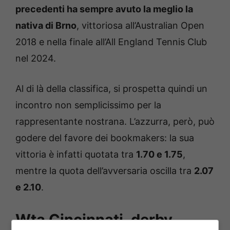
precedenti ha sempre avuto la meglio la
nativa di Brno
, vittoriosa all’Australian Open
2018 e nella finale all’All England Tennis Club
nel 2024.
Al di là della classifica, si prospetta quindi un
incontro non semplicissimo per la
rappresentante nostrana. L’azzurra, però, può
godere del favore dei bookmakers: la sua
vittoria è infatti quotata tra
1.70 e 1.75
,
mentre la quota dell’avversaria oscilla tra
2.07
e 2.10
.
Wta Cincinnati, derby