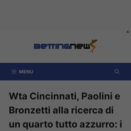
Vai
al
contenuto
MENU
Wta Cincinnati, Paolini e
Bronzetti alla ricerca di
un quarto tutto azzurro: i