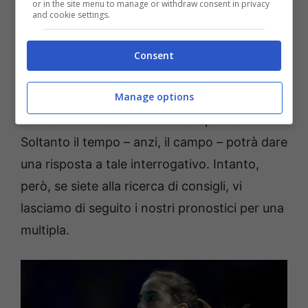
or in the site menu to manage or withdraw consent in privacy
Indian Wells nel 2024).
and cookie settings.
L’azzurra è quotata tra
6.60 e 7.00
e,
Consent
insomma, sembrerebbe ‘spacciata’ alla vigilia:
Manage options
riuscirà a ribaltare nuovamente i pronostici
come contro Kasatkina ed Ostapenko?
Soltanto il tempo – anzi, il campo – potrà dare
una risposta a tale interrogativo. Intanto,
però, se siete alla ricerca di consigli, vi
lasciamo di seguito i nostri pronostici per una
multipla.