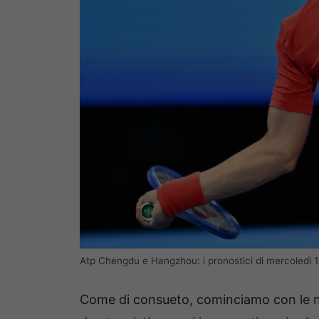
Atp Chengdu e Hangzhou: i pronostici di mercoledì 
Come di consueto, cominciamo con le no