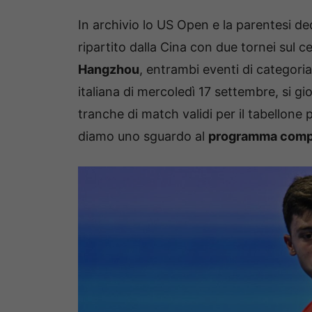
In archivio lo US Open e la parentesi ded
ripartito dalla Cina con due tornei sul 
Hangzhou
, entrambi eventi di categori
italiana di mercoledì 17 settembre, si gio
tranche di match validi per il tabellone 
diamo uno sguardo al
programma comp