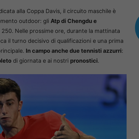
icata alla Coppa Davis, il circuito maschile è
cemento outdoor: gli
Atp di Chengdu e
a 250. Nelle prossime ore, durante la mattinata
ca il turno decisivo di qualificazioni e una prima
principale.
In campo anche due tennisti azzurri
:
leto
di giornata e ai nostri
pronostici
.