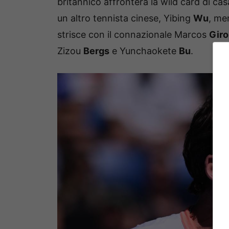
britannico affronterà la wild card di ca
un altro tennista cinese, Yibing
Wu
, me
strisce con il connazionale Marcos
Gir
Zizou
Bergs
e Yunchaokete
Bu
.