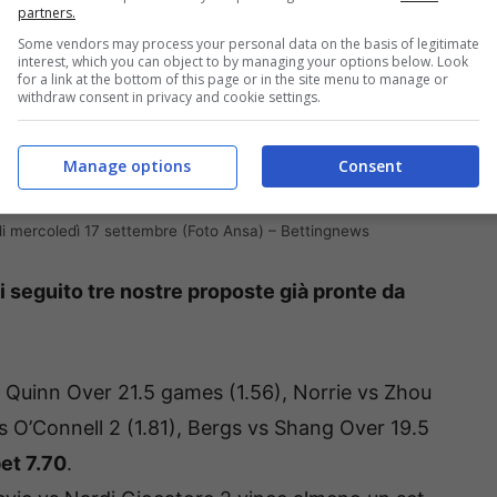
partners.
Some vendors may process your personal data on the basis of legitimate
interest, which you can object to by managing your options below. Look
for a link at the bottom of this page or in the site menu to manage or
withdraw consent in privacy and cookie settings.
Manage options
Consent
 mercoledì 17 settembre (Foto Ansa) – Bettingnews
i seguito tre nostre proposte già pronte da
s Quinn Over 21.5 games (1.56), Norrie vs Zhou
s O’Connell 2 (1.81), Bergs vs Shang Over 19.5
et 7.70
.