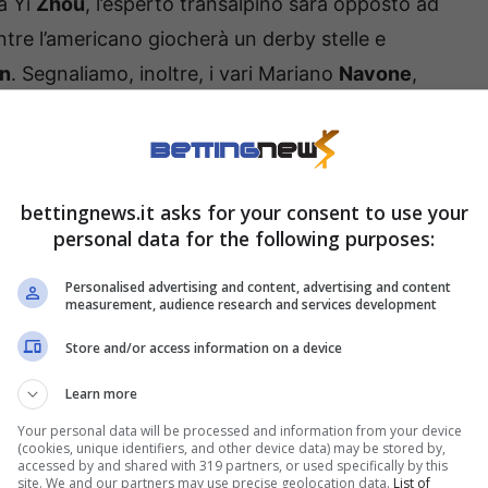
sa Yi
Zhou
, l’esperto transalpino sarà opposto ad
ntre l’americano giocherà un derby stelle e
on
. Segnaliamo, inoltre, i vari Mariano
Navone
,
bettingnews.it asks for your consent to use your
personal data for the following purposes:
Personalised advertising and content, advertising and content
measurement, audience research and services development
Store and/or access information on a device
Learn more
Your personal data will be processed and information from your device
(cookies, unique identifiers, and other device data) may be stored by,
accessed by and shared with 319 partners, or used specifically by this
site. We and our partners may use precise geolocation data.
List of