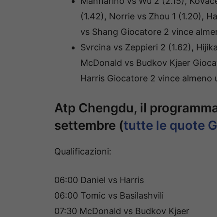
Mannarino vs Wu 2 (2.15), Kovace
(1.42), Norrie vs Zhou 1 (1.20), 
vs Shang Giocatore 2 vince almen
Svrcina vs Zeppieri 2 (1.62), Hijika
McDonald vs Budkov Kjaer Giocato
Harris Giocatore 2 vince almeno u
Atp Chengdu, il programma
settembre (
tutte le quote 
Qualificazioni:
06:00 Daniel vs Harris
06:00 Tomic vs Basilashvili
07:30 McDonald vs Budkov Kjaer