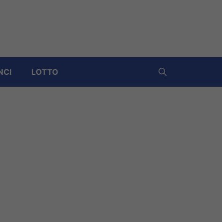
NCI
LOTTO