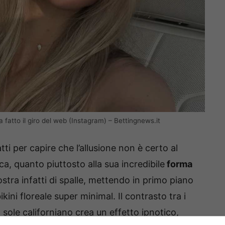
 fatto il giro del web (Instagram) – Bettingnews.it
ti per capire che l’allusione non è certo al
a, quanto piuttosto alla sua incredibile
forma
ostra infatti di spalle, mettendo in primo piano
kini floreale super minimal. Il contrasto tra i
al sole californiano crea un effetto ipnotico,