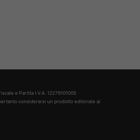
scale e Partita I.V.A. 12279101005
ertanto considerarsi un prodotto editoriale ai