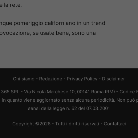
 la rete.
nque pomeriggio californiano in un trend
provocazione, se usate bene, sono una
Chi siamo
-
Redazione
-
Privacy Policy
-
Disclaimer
B 365 SRL - Via Nicola Marchese 10, 00141 Roma (RM) - Codice Fi
a, in quanto viene aggiornato senza alcuna periodicità. Non può p
sensi della legge n. 62 del 07.03.2001
Copyright ©2026 - Tutti i diritti riservati -
Contattaci