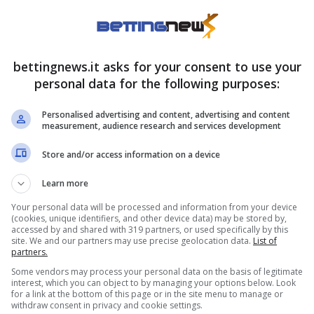
ante gli anni passati lontano dal circuito
tleta d’élite unito a una sensualità da vera
bettingnews.it asks for your consent to use your
personal data for the following purposes:
termini, sembra quasi sfidare la gravità. Non è
a via della
provocazione
– e chi la segue lo sa –
Personalised advertising and content, advertising and content
measurement, audience research and services development
a marcia in più. La sicurezza con cui posa e il
Store and/or access information on a device
oto del set raccontano di una donna che vive la
aura dei giudizi.
Learn more
Your personal data will be processed and information from your device
(cookies, unique identifiers, and other device data) may be stored by,
“vista” che non si dimentica
accessed by and shared with 319 partners, or used specifically by this
site. We and our partners may use precise geolocation data.
List of
partners.
ibile, vista l’entità delle foto,
una pioggia di
Some vendors may process your personal data on the basis of legitimate
interest, which you can object to by managing your options below. Look
a quello di rendere il weekend dei suoi follower
for a link at the bottom of this page or in the site menu to manage or
withdraw consent in privacy and cookie settings.
ione sia stata compiuta con successo.