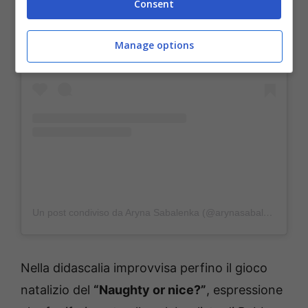
Consent
Visualizza questo post su Instagram
Manage options
Un post condiviso da Aryna Sabalenka (@arynasabalenka)
Nella didascalia improvvisa perfino il gioco
natalizio del
“Naughty or nice?”
, espressione