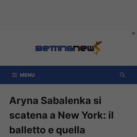
Vai
al
contenuto
MENU
Aryna Sabalenka si
scatena a New York: il
balletto e quella