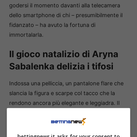
godersi il momento davanti alla telecamera
dello smartphone di chi – presumibilmente il
fidanzato – ha avuto la fortuna di
immortalarla.
Il gioco natalizio di Aryna
Sabalenka delizia i tifosi
Indossa una pelliccia, un pantalone flare che
slancia la figura e scarpe col tacco che la
rendono ancora più elegante e leggiadra. Il
contrasto con l’immagine potente e
aggressiva che mostra in campo è totale,
perché qui Aryna è un’altra persona:
rilassata,
bettingnews.it asks for your consent to