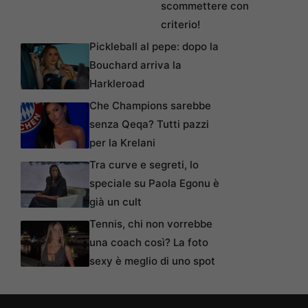
scommettere con
criterio!
Pickleball al pepe: dopo la
Bouchard arriva la
Harkleroad
Che Champions sarebbe
senza Qeqa? Tutti pazzi
per la Krelani
Tra curve e segreti, lo
speciale su Paola Egonu è
già un cult
Tennis, chi non vorrebbe
una coach così? La foto
sexy è meglio di uno spot