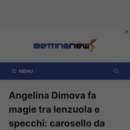
Vai
al
contenuto
MENU
Angelina Dimova fa
magie tra lenzuola e
specchi: carosello da