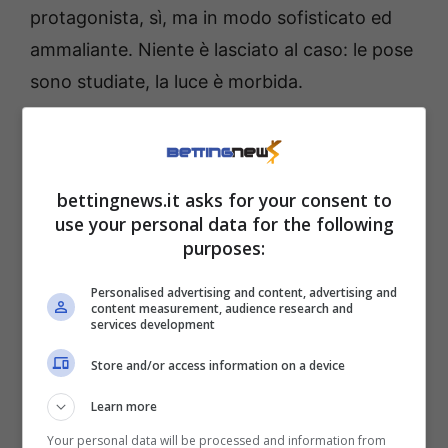
protagonista, sì, ma in modo sofisticato ed
ammaliante. Niente è lasciato al caso: le pose
sono studiate, la luce è morbida.
Angelina Dimova, la
camera da letto diventa un
bettingnews.it asks for your consent to
set da copertina
use your personal data for the following
purposes:
Angelina
gioca con lo specchio e con le
Personalised advertising and content, advertising and
content measurement, audience research and
lenzuola
, alternando selfie a foto scattate da
services development
terze persone. Ogni immagine sembra
Store and/or access information on a device
dialogare con la successiva, costruendo un
Learn more
crescendo che tiene incollati fino all’ultimo
frame.
Your personal data will be processed and information from