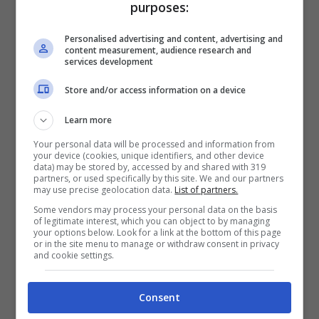
purposes:
della tradizione natalizia locale. Un onore
riservato solo ai personaggi davvero iconici,
Personalised advertising and content, advertising and
content measurement, audience research and
quelli che riescono a superare i confini dello
services development
sport per entrare nell’immaginario collettivo.
Store and/or access information on a device
Learn more
Your personal data will be processed and information from
your device (cookies, unique identifiers, and other device
data) may be stored by, accessed by and shared with 319
partners, or used specifically by this site. We and our partners
may use precise geolocation data.
List of partners.
Some vendors may process your personal data on the basis
of legitimate interest, which you can object to by managing
your options below. Look for a link at the bottom of this page
or in the site menu to manage or withdraw consent in privacy
and cookie settings.
Consent