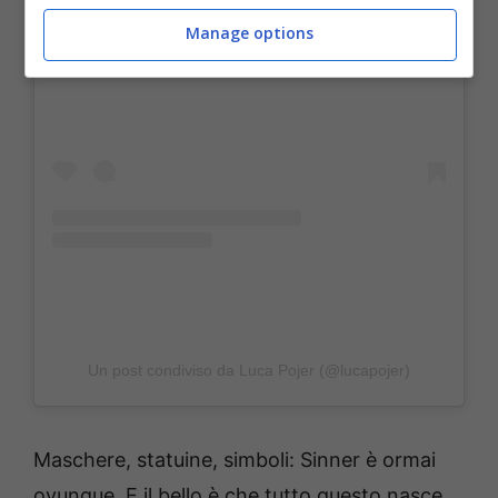
Manage options
Visualizza questo post su Instagram
Un post condiviso da Luca Pojer (@lucapojer)
Maschere, statuine, simboli: Sinner è ormai
ovunque. E il bello è che tutto questo nasce