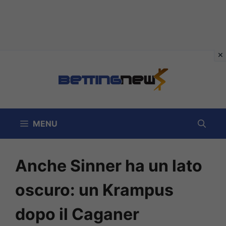
Vai
al
contenuto
MENU
Anche Sinner ha un lato
oscuro: un Krampus
dopo il Caganer