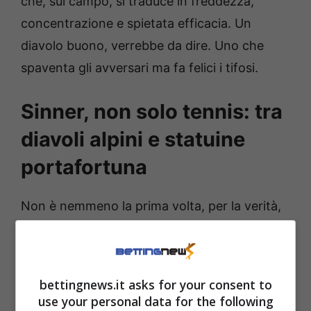
che, sul campo, si traduce in freddezza,
concentrazione e spietata efficacia. Un
diavolo buono, verrebbe da dire. Uno che
spaventa gli avversari ma fa felici i tifosi.
Sinner, non solo tennis: tra
diavoli alpini e statuine
portafortuna
Non è nemmeno la prima volta, per la verità,
che Sinner entra nel folklore popolare. In
Catalogna, infatti, era già diventato un
Caganer
(come vi avevamo raccontato
qui
),
bettingnews.it asks for your consent to
la celebre statuina portafortuna che fa parte
use your personal data for the following