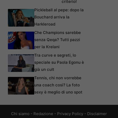
criterio!
Pickleball al pepe: dopo la
Bouchard arriva la
Harkleroad
Che Champions sarebbe
senza Qeqa? Tutti pazzi
per la Krelani
Tra curve e segreti, lo
speciale su Paola Egonu è
già un cult
Tennis, chi non vorrebbe
una coach così? La foto
sexy è meglio di uno spot
Chi siamo
-
Redazione
-
Privacy Policy
-
Disclaimer