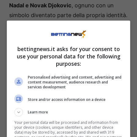
Nadal e Novak Djokovic
, ognuno con un
simbolo diventato parte della propria identità.
Sinner-Alcaraz, la rivalità
diventa (anche) un marchio
bettingnews.it asks for your consent to
use your personal data for the following
di fabbrica
purposes:
Adesso tocca ad Alcaraz, che raggiunge così
Personalised advertising and content, advertising and
content measurement, audience research and
Sinner
anche su questo piano. La rivalità tra i
services development
due, già tra le più affascinanti del tennis
Store and/or access information on a device
moderno, si arricchisce dunque di un nuovo
Learn more
capitolo: quello dello
stile
.
Your personal data will be processed and information from
your device (cookies, unique identifiers, and other device
data) may be stored by, accessed by and shared with 319