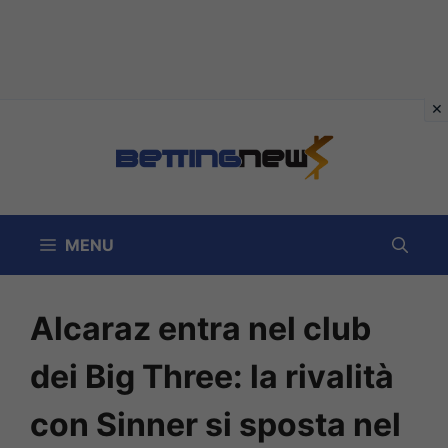
Vai
al
contenuto
MENU
Alcaraz entra nel club
dei Big Three: la rivalità
con Sinner si sposta nel