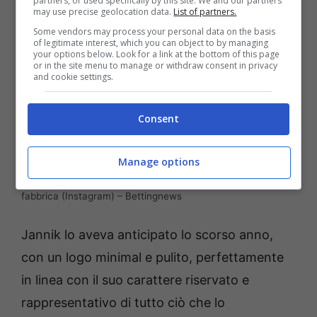
partners, or used specifically by this site. We and our partners
may use precise geolocation data.
List of partners.
Some vendors may process your personal data on the basis
of legitimate interest, which you can object to by managing
your options below. Look for a link at the bottom of this page
or in the site menu to manage or withdraw consent in privacy
and cookie settings.
Consent
Manage options
Sinner-Alcaraz, la rivalità diventa (anche) un marchio di
fabbrica (Instagram) – Bettingnews
Jannik lo aveva anticipato lo scorso anno,
con un logo minimal e pulito, perfettamente
in linea con il suo carattere riservato e
rappresentativo di tutto ciò che lo