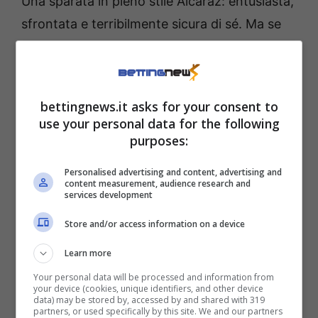
Una sparata in pieno stile Alcaraz: entusiasta,
sfrontata e terribilmente sicura di sé. Ma se
Carlos si immagina già alzare il trofeo, Sinner
ha deciso di spegnere subito il suo
entusiasmo.
bettingnews.it asks for your consent to
use your personal data for the following
Doccia fredda per Alcaraz:
purposes:
niente da fare
Personalised advertising and content, advertising and
content measurement, audience research and
services development
Intervistato da
Tennis Channel
, l’azzurro ha
Store and/or access information on a device
risposto con la sua solita, tagliente sincerità:
“Se lo ha detto,
dovrà correre e giocare per
Learn more
due
, perché io a padel non sono un granché”.
Your personal data will be processed and information from
your device (cookies, unique identifiers, and other device
Una presa di distanza netta che ha fatto
data) may be stored by, accessed by and shared with 319
partners, or used specifically by this site. We and our partners