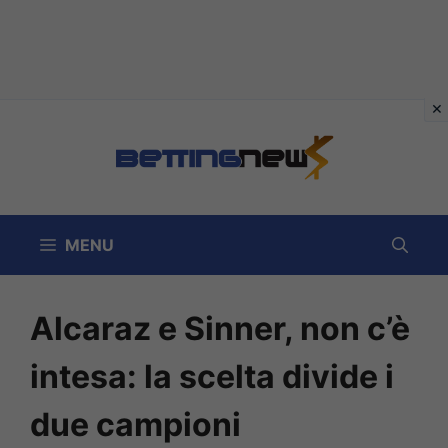
Vai
al
contenuto
MENU
Alcaraz e Sinner, non c’è
intesa: la scelta divide i
due campioni