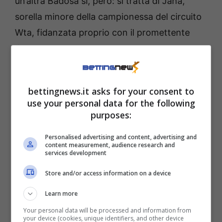
un’altra Badosa sì, però: si tratta di Jana,
sorella minore della campionessa del circuito
Wta, fidanzata proprio con il promettente
Jacopo.
Badosa chiama, Vasamì
bettingnews.it asks for your consent to
risponde
use your personal data for the following
purposes:
Il fatto che Vasamì sia fidanzato con un altro
Personalised advertising and content, advertising and
membro del club Badosa spiega tutto. Ha
content measurement, audience research and
services development
fatto bene a cogliere al volo questa
Store and/or access information on a device
occasione e ad allenarsi con l’ex numero 2 del
mondo. Avrebbe sbagliato a non farlo, anzi.
Learn more
Your personal data will be processed and information from
your device (cookies, unique identifiers, and other device