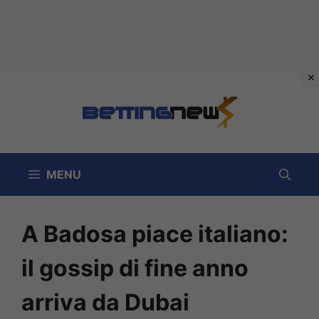
Vai
al
contenuto
MENU
A Badosa piace italiano:
il gossip di fine anno
arriva da Dubai