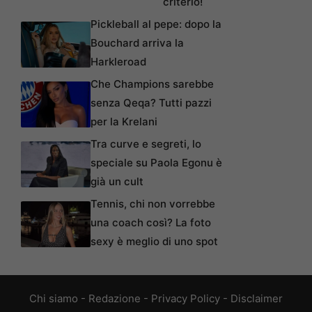
criterio!
Pickleball al pepe: dopo la
Bouchard arriva la
Harkleroad
Che Champions sarebbe
senza Qeqa? Tutti pazzi
per la Krelani
Tra curve e segreti, lo
speciale su Paola Egonu è
già un cult
Tennis, chi non vorrebbe
una coach così? La foto
sexy è meglio di uno spot
Chi siamo
-
Redazione
-
Privacy Policy
-
Disclaimer