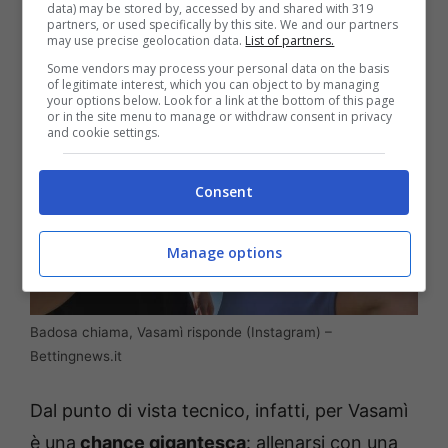
data) may be stored by, accessed by and shared with 319
partners, or used specifically by this site. We and our partners
may use precise geolocation data.
List of partners.
Some vendors may process your personal data on the basis
of legitimate interest, which you can object to by managing
your options below. Look for a link at the bottom of this page
or in the site menu to manage or withdraw consent in privacy
and cookie settings.
Consent
Manage options
Badosa chiama, Vasamì risponde (Instagram) –
Bettingnews.it
Dal punto di vista tecnico, infatti, per Vasamì
è una
chance gigantesca
: allenarsi con una